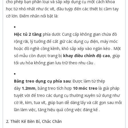
cho phép bạn phân loại và sắp xếp dụng cụ một cách khoa
học từ nhỏ nhất như ốc vít, đầu tuýp đến các thiết bị cầm tay
cỡ lớn. Điểm nhấn nổi bật là:
Hộc tủ 2 tầng
phía dưới: Cung cấp không gian chứa đồ
rộng rãi, lý tưởng để cất giữ các dụng cụ điện, máy móc
hoặc đồ nghề cồng kềnh, khó sắp xếp vào ngăn kéo
. Một
số mẫu còn được trang bị
khay điều chỉnh độ cao
, giúp
tối ưu hóa không gian lưu trữ theo nhu cầu
.
Bảng treo dụng cụ phía sau
: Được làm từ thép
dày
1.2mm
, bảng treo tích hợp
10 móc treo
là giải pháp
tuyệt vời để treo các dụng cụ thường xuyên sử dụng như
cờ lê, kìm, tua vít, giúp bạn dễ dàng lấy và cất gọn sau mỗi
lần làm việc, tăng hiệu quả công việc đáng kể
.
2. Thiết Kế Bền Bỉ, Chắc Chắn