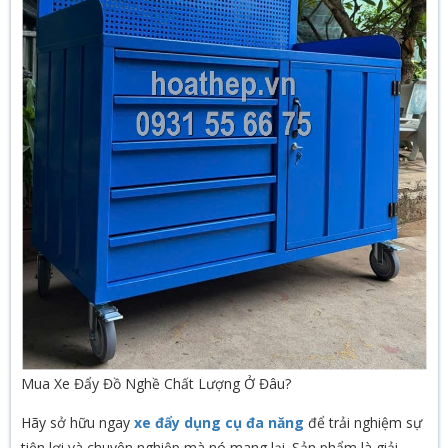
Mua Xe Đẩy Đồ Nghề Chất Lượng Ở Đâu?
Hãy sở hữu ngay
xe đẩy dụng cụ đa năng
để trải nghiệm sự
tiện lợi và chuyên nghiệp mà nó mang lại. Sản phẩm là giải