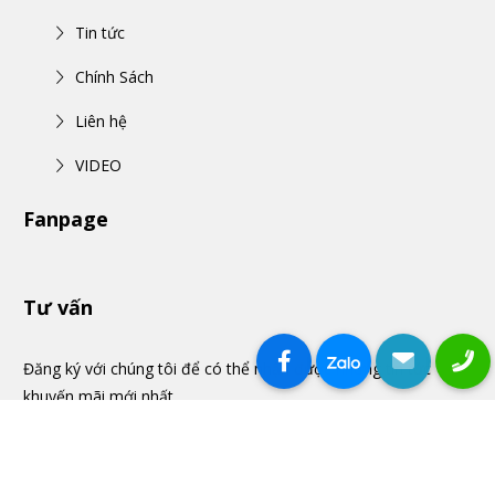
Tin tức
Chính Sách
Liên hệ
VIDEO
Fanpage
Tư vấn
Đăng ký với chúng tôi để có thể nhận được những tin tức
khuyến mãi mới nhất.
Anh Hùng
(Bình Thạnh)
đã đặt mua sản phẩm
THÊM VÀO GIỎ
MUA NGAY
Bàn văn phòng HTBVP004
7 giờ trước
Đã xác minh