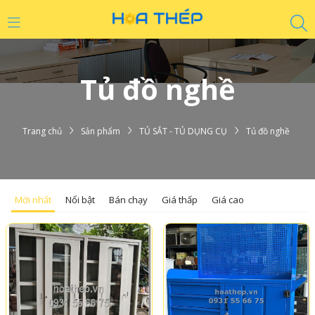
Tủ đồ nghề
Trang chủ
Sản phẩm
TỦ SẮT - TỦ DỤNG CỤ
Tủ đồ nghề
Mới nhất
Nổi bật
Bán chạy
Giá thấp
Giá cao