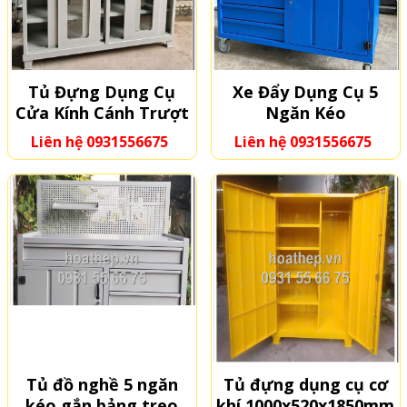
Tủ Đựng Dụng Cụ
Xe Đẩy Dụng Cụ 5
Cửa Kính Cánh Trượt
Ngăn Kéo
4 Cánh
Liên hệ 0931556675
Liên hệ 0931556675
Tủ đồ nghề 5 ngăn
Tủ đựng dụng cụ cơ
kéo gắn bảng treo
khí 1000x520x1850mm