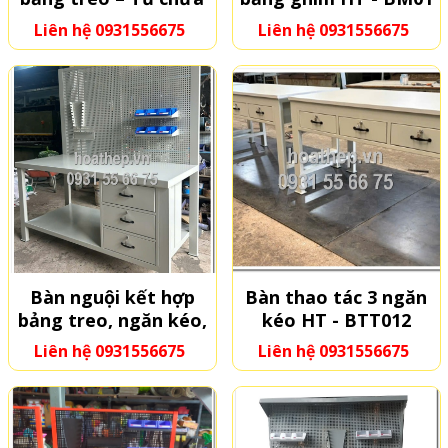
đồ 5 ngăn kéo – Mặt
Liên hệ 0931556675
Liên hệ 0931556675
bàn chống tĩnh điện
36mm
Bàn nguội kết hợp
Bàn thao tác 3 ngăn
bảng treo, ngăn kéo,
kéo HT - BTT012
kệ chứa đồ HT -
Liên hệ 0931556675
Liên hệ 0931556675
BTT012