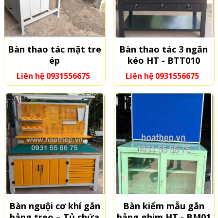
Bàn thao tác mặt tre
Bàn thao tác 3 ngăn
ép
kéo HT - BTT010
Liên hệ 0931556675
Liên hệ 0931556675
Bàn nguội cơ khí gắn
Bàn kiểm mẫu gắn
bảng treo – Tủ chứa
bảng ghim HT - BM01