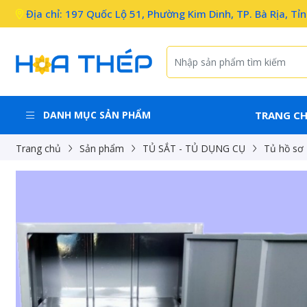
Địa chỉ: 197 Quốc Lộ 51, Phường Kim Dinh, TP. Bà Rịa, Tỉ
DANH MỤC SẢN PHẨM
TRANG C
Trang chủ
Sản phẩm
TỦ SẮT - TỦ DỤNG CỤ
Tủ hồ sơ