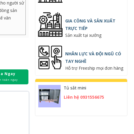
 cho người sử
 dòng sản
kế văn
GIA CÔNG VÀ SẢN XUẤT
TRỰC TIẾP
Sản xuất tại xưởng
NHÂN LỰC VÀ ĐỘI NGŨ CÓ
TAY NGHỀ
Hỗ trợ Freeship mọi đơn hàng
a Ngay
h toán ngay
Tủ sắt mini
Liên hệ 0931556675