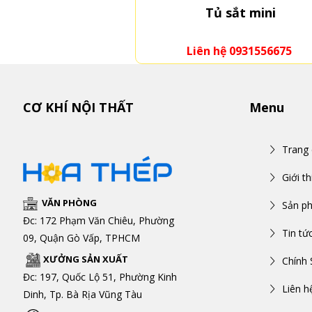
Tủ sắt mini
Liên hệ 0931556675
CƠ KHÍ NỘI THẤT
Menu
Trang
Giới th
VĂN PHÒNG
Sản p
Đc: 172 Phạm Văn Chiêu, Phường
Tin tứ
09, Quận Gò Vấp, TPHCM
XƯỞNG SẢN XUẤT
Chính 
Đc: 197, Quốc Lộ 51, Phường Kinh
Liên h
Dinh, Tp. Bà Rịa Vũng Tàu