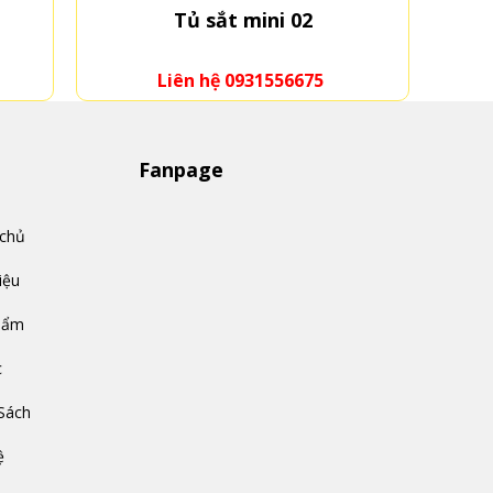
Tủ sắt mini 02
Liên hệ 0931556675
Fanpage
 chủ
iệu
hẩm
c
Sách
ệ