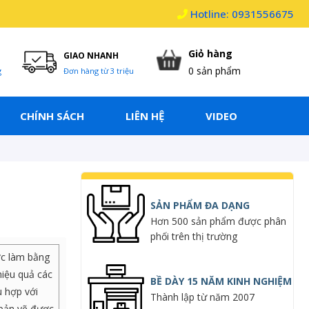
Hotline: 0931556675
Giỏ hàng
GIAO NHANH
0
sản phẩm
g
Đơn hàng từ 3 triệu
CHÍNH SÁCH
LIÊN HỆ
VIDEO
SẢN PHẨM ĐA DẠNG
Hơn 500 sản phẩm được phân
phối trên thị trường
ợc làm bằng
hiệu quả các
BỀ DÀY 15 NĂM KINH NGHIỆM
 hợp với
Thành lập từ năm 2007
 bản vẽ được