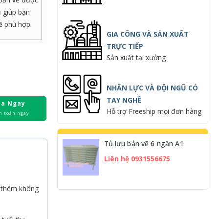
ủ giúp bạn
ẽ phù hợp.
GIA CÔNG VÀ SẢN XUẤT
TRỰC TIẾP
Sản xuất tại xưởng
NHÂN LỰC VÀ ĐỘI NGŨ CÓ
TAY NGHỀ
a Ngay
Hỗ trợ Freeship mọi đơn hàng
h toán ngay
Tủ lưu bản vẽ 6 ngăn A1
Liên hệ 0931556675
m thêm không