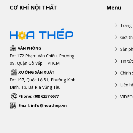
CƠ KHÍ NỘI THẤT
Menu
Trang
Giới th
VĂN PHÒNG
Sản p
Đc: 172 Phạm Văn Chiêu, Phường
Tin tứ
09, Quận Gò Vấp, TPHCM
XƯỞNG SẢN XUẤT
Chính 
Đc: 197, Quốc Lộ 51, Phường Kinh
Liên h
Dinh, Tp. Bà Rịa Vũng Tàu
Phone: (08) 6257 6677
VIDEO
Email: info@hoathep.vn