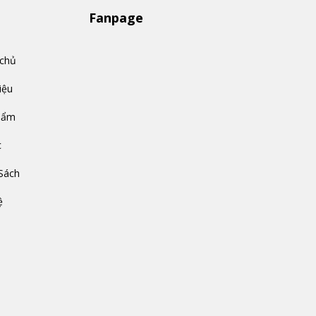
Fanpage
 chủ
iệu
hẩm
c
Sách
ệ