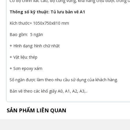
Có độ chính xác cao, độ cứng vững, khả năng chịu được trong tải 
Thông số kỹ thuật: Tủ lưu bản vẽ A1
Kích thước= 1050x750x810 mm
Bao gồm: 5 ngăn
+ Hình dạng: hình chữ nhật
+ Vật liệu: thép
+ Sơn epoxy xám
Số ngăn được làm theo nhu cầu sử dụng của khách hàng.
Bản vẽ theo các khổ giấy A0, A1, A2, A3,..
SẢN PHẨM LIÊN QUAN