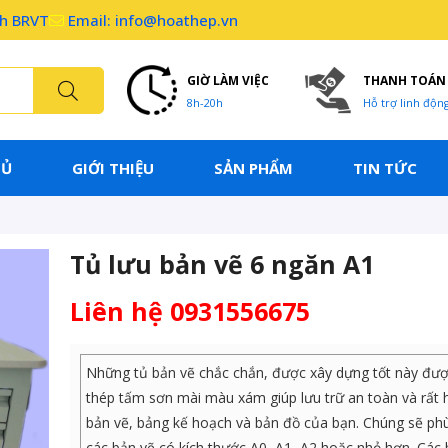
nh BRVT
Email: info@hoathep.vn
GIỜ LÀM VIỆC
THANH TOÁN
8h-20h
Hỗ trợ linh độn
HỦ
GIỚI THIỆU
SẢN PHẨM
TIN TỨC
Tủ lưu bản vẽ 6 ngăn A1
Liên hệ 0931556675
Những tủ bản vẽ chắc chắn, được xây dựng tốt này đư
thép tấm sơn mài màu xám giúp lưu trữ an toàn và rất 
bản vẽ, bảng kế hoạch và bản đồ của bạn. Chúng sẽ phù
các bản vẽ có kích thước A0, A1, A2 hoặc nhỏ hơn. Các