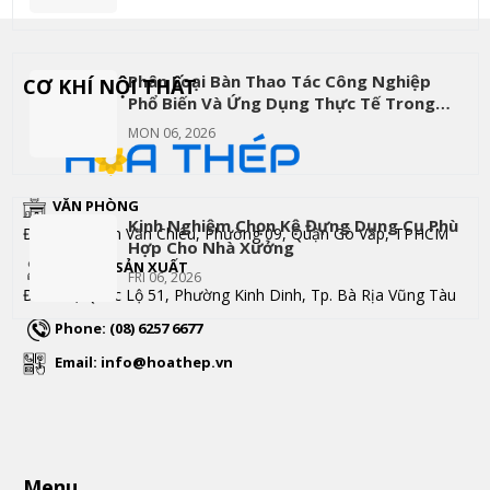
Phân Loại Bàn Thao Tác Công Nghiệp
CƠ KHÍ NỘI THẤT
Phổ Biến Và Ứng Dụng Thực Tế Trong
Từng Ngành
MON 06, 2026
VĂN PHÒNG
Kinh Nghiệm Chọn Kệ Đựng Dụng Cụ Phù
Đc: 172 Phạm Văn Chiêu, Phường 09, Quận Gò Vấp, TPHCM
Hợp Cho Nhà Xưởng
XƯỞNG SẢN XUẤT
FRI 06, 2026
Đc: 197, Quốc Lộ 51, Phường Kinh Dinh, Tp. Bà Rịa Vũng Tàu
Phone: (08) 6257 6677
Email: info@hoathep.vn
Menu