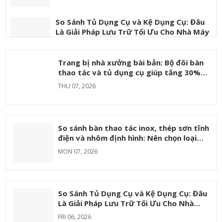
So Sánh Tủ Dụng Cụ và Kệ Dụng Cụ: Đâu
Là Giải Pháp Lưu Trữ Tối Ưu Cho Nhà Máy
FRI 06, 2026
Trang bị nhà xưởng bài bản: Bộ đôi bàn
Phân Loại Bàn Thao Tác Công Nghiệp Phổ
thao tác và tủ dụng cụ giúp tăng 30%
Biến Và Ứng Dụng Thực Tế Trong Từng
hiệu suất
THU 07, 2026
Ngành
MON 06, 2026
So sánh bàn thao tác inox, thép sơn tĩnh
điện và nhôm định hình: Nên chọn loại
nào?
MON 07, 2026
So Sánh Tủ Dụng Cụ và Kệ Dụng Cụ: Đâu
Là Giải Pháp Lưu Trữ Tối Ưu Cho Nhà
Máy
FRI 06, 2026