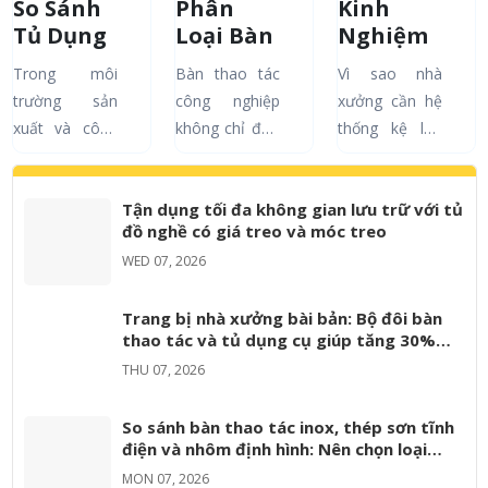
So Sánh
Phân
Kinh
Tủ Dụng
Loại Bàn
Nghiệm
Cụ và Kệ
Thao Tác
Chọn Kệ
Trong môi
Bàn thao tác
Vì sao nhà
Dụng Cụ:
Công
Đựng
trường sản
công nghiệp
xưởng cần hệ
Đâu Là
Nghiệp
Dụng Cụ
xuất và công
không chỉ đơn
thống kệ lưu
Giải
Phổ Biến
Phù Hợp
nghiệp, việc
thuần là một
trữ bài bản?
Pháp
Và Ứng
Cho Nhà
sắp xếp dụng
mặt phẳng để
Các loại kệ
Lưu Trữ
Dụng
Xưởng
Tận dụng tối đa không gian lưu trữ với tủ
cụ, linh kiện và
làm việc.
công nghiệp
Tối Ưu
Thực Tế
đồ nghề có giá treo và móc treo
phụ tùng một
Trong môi
phổ biến và
Cho Nhà
Trong
WED 07, 2026
cách khoa học
trường sản
ứng dụng Tiêu
Máy
Từng
không chỉ giúp
xuất hiện đại,
chí vàng để
Ngành
Trang bị nhà xưởng bài bản: Bộ đôi bàn
tăng năng
nó được xem
chọn kệ phù
thao tác và tủ dụng cụ giúp tăng 30%
suất lao
là một công
hợp...
hiệu suất
THU 07, 2026
động...
cụ...
So sánh bàn thao tác inox, thép sơn tĩnh
điện và nhôm định hình: Nên chọn loại
nào?
MON 07, 2026