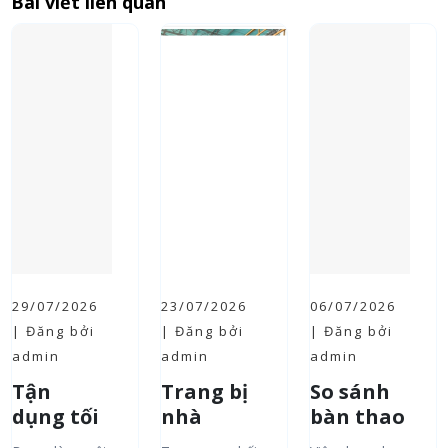
Bài viết liên quan
29/07/2026
23/07/2026
06/07/2026
| Đăng bởi
| Đăng bởi
| Đăng bởi
admin
admin
admin
Tận
Trang bị
So sánh
dụng tối
nhà
bàn thao
đa
xưởng
tác inox,