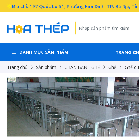
Địa chỉ: 197 Quốc Lộ 51, Phường Kim Dinh, TP. Bà Rịa, Tỉ
DANH MỤC SẢN PHẨM
TRANG C
Trang chủ
Sản phẩm
CHÂN BÀN - GHẾ
Ghế
Ghế qu