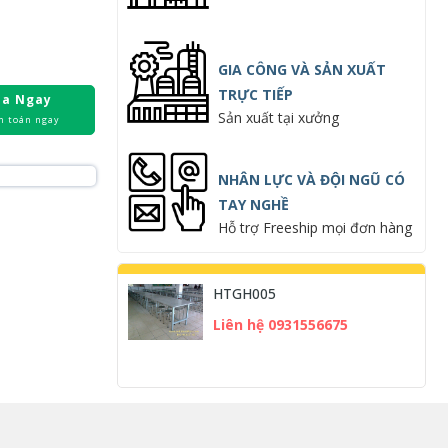
GIA CÔNG VÀ SẢN XUẤT
TRỰC TIẾP
a Ngay
Sản xuất tại xưởng
h toán ngay
NHÂN LỰC VÀ ĐỘI NGŨ CÓ
TAY NGHỀ
Hỗ trợ Freeship mọi đơn hàng
HTGH005
Liên hệ 0931556675