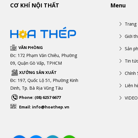
CƠ KHÍ NỘI THẤT
Menu
Trang
Giới th
VĂN PHÒNG
Sản p
Đc: 172 Phạm Văn Chiêu, Phường
Tin tứ
09, Quận Gò Vấp, TPHCM
XƯỞNG SẢN XUẤT
Chính 
Đc: 197, Quốc Lộ 51, Phường Kinh
Liên h
Dinh, Tp. Bà Rịa Vũng Tàu
Phone: (08) 6257 6677
VIDEO
Email: info@hoathep.vn