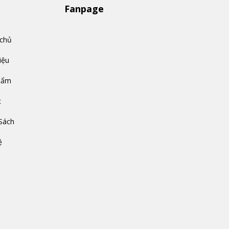
Fanpage
 chủ
iệu
hẩm
c
Sách
ệ