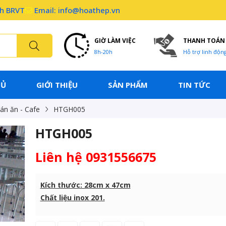
nh BRVT
Email: info@hoathep.vn
GIỜ LÀM VIỆC
THANH TOÁN
8h-20h
Hỗ trợ linh độn
HỦ
GIỚI THIỆU
SẢN PHẨM
TIN TỨC
án ăn - Cafe
HTGH005
HTGH005
Liên hệ 0931556675
Kích thước: 28cm x 47cm
Chất liệu inox 201.