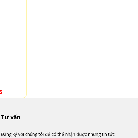
HTBGV001
HTBTK001
ên hệ 0931556675
Liên hệ 093155667
Tư vấn
Đăng ký với chúng tôi để có thể nhận được những tin tức