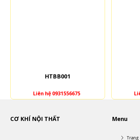
001
HTBH005
1556675
Liên hệ 0931556675
CƠ KHÍ NỘI THẤT
Menu
Trang