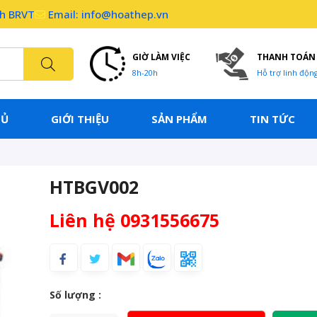
nh BRVT
Email: info@hoathep.vn
GIỜ LÀM VIỆC
THANH TOÁN
8h-20h
Hỗ trợ linh độn
HỦ
GIỚI THIỆU
SẢN PHẨM
TIN TỨC
HTBGV002
Liên hệ 0931556675
Số lượng :