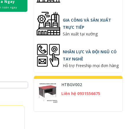
a Ngay
h toán ngay
GIA CÔNG VÀ SẢN XUẤT
TRỰC TIẾP
Sản xuất tại xưởng
NHÂN LỰC VÀ ĐỘI NGŨ CÓ
TAY NGHỀ
Hỗ trợ Freeship mọi đơn hàng
HTBGV002
Liên hệ 0931556675