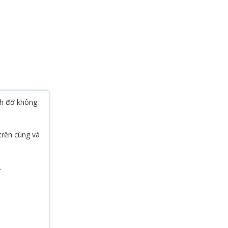
nh đỡ không
 trên cùng và
.