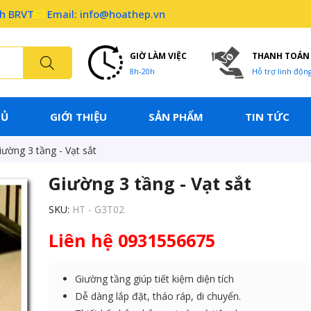
nh BRVT
Email: info@hoathep.vn
GIỜ LÀM VIỆC
THANH TOÁN
8h-20h
Hỗ trợ linh độn
HỦ
GIỚI THIỆU
SẢN PHẨM
TIN TỨC
iường 3 tầng - Vạt sắt
Giường 3 tầng - Vạt sắt
SKU:
HT - G3T02
Liên hệ 0931556675
Giường tầng giúp tiết kiệm diện tích
Dễ dàng lắp đặt, tháo ráp, di chuyển.