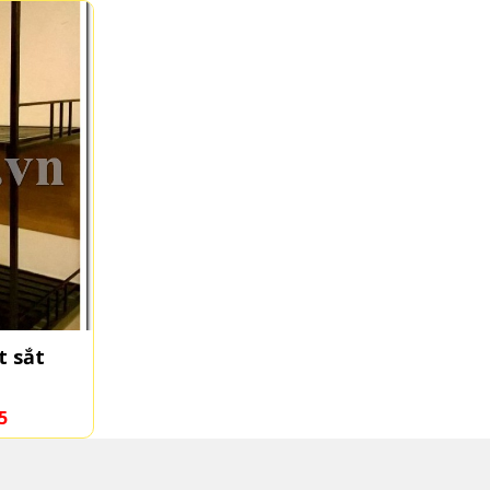
t sắt
5