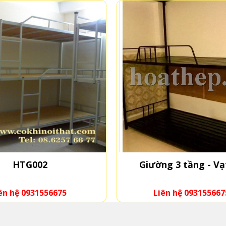
HTG002
Giường 3 tầng - Vạ
ên hệ 0931556675
Liên hệ 093155667