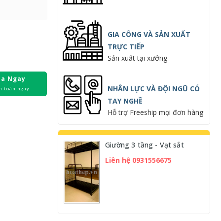
GIA CÔNG VÀ SẢN XUẤT
TRỰC TIẾP
Sản xuất tại xưởng
a Ngay
NHÂN LỰC VÀ ĐỘI NGŨ CÓ
h toán ngay
TAY NGHỀ
Hỗ trợ Freeship mọi đơn hàng
Giường 3 tầng - Vạt sắt
Liên hệ 0931556675