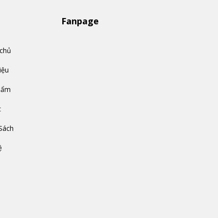
Fanpage
 chủ
iệu
hẩm
c
Sách
ệ