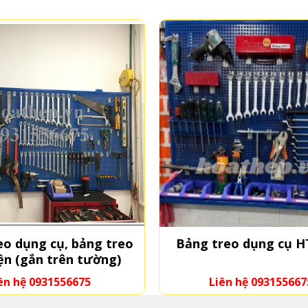
eo dụng cụ, bảng treo
Bảng treo dụng cụ 
iện (gắn trên tường)
ên hệ 0931556675
Liên hệ 093155667