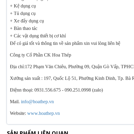
+ Kệ dụng cụ
+ Tủ dụng cụ
+ Xe đẩy dụng cụ
+ Bàn thao tác
+ Các vật dụng thiết bị cơ khí
Để có giá tốt và thông tin về sản phẩm xin vui lòng liên hệ
Công ty Cổ Phần CK Hoa Thép
Địa chỉ:172 Phạm Văn Chiêu, Phường 09, Quận Gò Vấp, TPH
Xưởng sản xuất : 197, Quốc Lộ 51, Phường Kinh Dinh, Tp. Bà
Điệnn thoại: 0931.556.675 - 090.251.0998 (zalo)
Mail.
info@hoathep.vn
Website:
www.hoathep.vn
SẢN PHẨM LIÊN QUAN