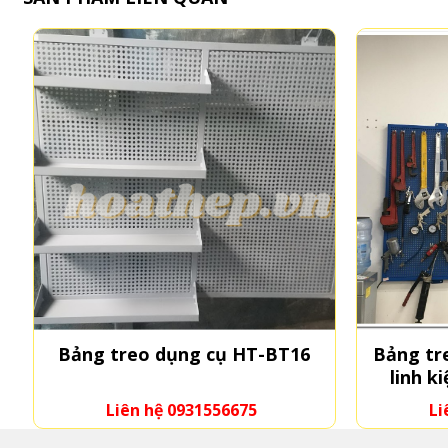
Bảng treo dụng cụ HT-BT16
Bảng tr
linh k
Liên hệ 0931556675
Li