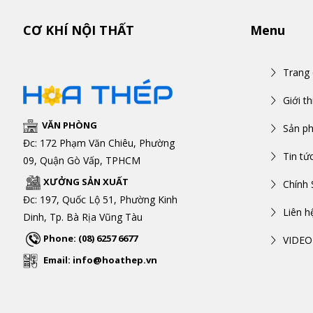
CƠ KHÍ NỘI THẤT
Menu
Trang
Giới th
VĂN PHÒNG
Sản p
Đc: 172 Phạm Văn Chiêu, Phường
Tin tứ
09, Quận Gò Vấp, TPHCM
XƯỞNG SẢN XUẤT
Chính 
Đc: 197, Quốc Lộ 51, Phường Kinh
Liên h
Dinh, Tp. Bà Rịa Vũng Tàu
Phone: (08) 6257 6677
VIDEO
Email: info@hoathep.vn