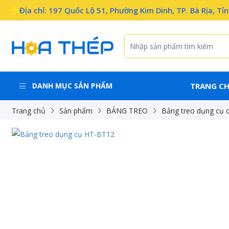
Địa chỉ: 197 Quốc Lộ 51, Phường Kim Dinh, TP. Bà Rịa, Tỉ
DANH MỤC SẢN PHẨM
TRANG C
Trang chủ
Sản phẩm
BẢNG TREO
Bảng treo dụng cụ c