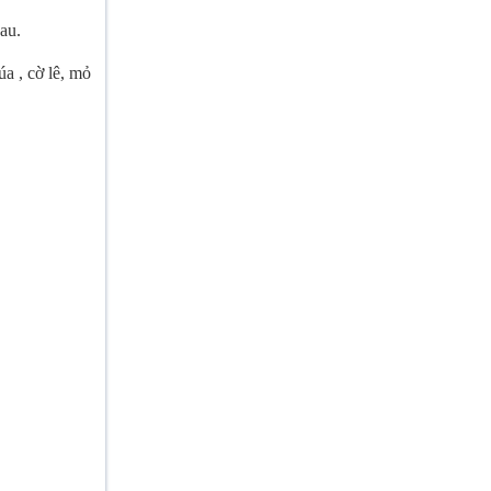
au.
a , cờ lê, mỏ