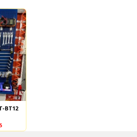
HT-BT12
Bảng Treo Dụng Cụ Gắn Tường
- Sản Xuất Theo Kích Thước
5
Liên hệ 0931556675