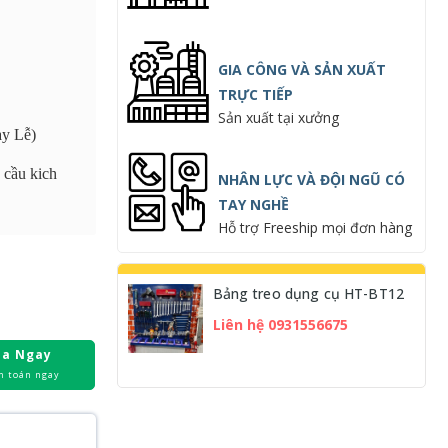
GIA CÔNG VÀ SẢN XUẤT
TRỰC TIẾP
Sản xuất tại xưởng
y Lễ)
 cầu kich
NHÂN LỰC VÀ ĐỘI NGŨ CÓ
TAY NGHỀ
Hỗ trợ Freeship mọi đơn hàng
Bảng treo dụng cụ HT-BT12
Liên hệ 0931556675
a Ngay
h toán ngay