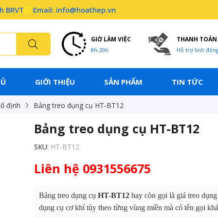
nh BRVT
Email: info@hoathep.vn
GIỜ LÀM VIỆC
THANH TOÁN
8h-20h
Hỗ trợ linh độn
HỦ
GIỚI THIỆU
SẢN PHẨM
TIN TỨC
ố định
Bảng treo dụng cụ HT-BT12
Bảng treo dụng cụ HT-BT12
SKU:
HT-BT12
Liên hệ 0931556675
Bảng treo dụng cụ
HT-BT12
hay còn gọi là giá treo dụng
dụng cụ cơ khí tùy theo từng vùng miền mà có tên gọi kh