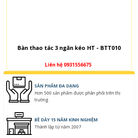
 HT - BTT010
Bàn thao tác HT - TA
675
Liên hệ 0931556675
SẢN PHẨM ĐA DẠNG
Hơn 500 sản phẩm được phân phối trên thị
trường
BỀ DÀY 15 NĂM KINH NGHIỆM
Thành lập từ năm 2007